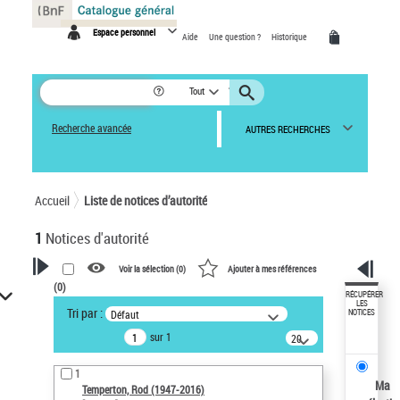
Panneau de gestion des cookies
Espace personnel
Aide
Une question ?
Historique
Tout
Recherche avancée
AUTRES RECHERCHES
Accueil
Liste de notices d’autorité
1
Notices d'autorité
Voir la sélection (
0
)
Ajouter à mes références
(
0
)
VOTRE RECHERCHE
RÉCUPÉRER
LES
Tri par :
Défaut
NOTICES
Recherche avancée dans les
sur 1
notices d’autorité
20
résultats/page
Œuvres liées à l'auteur :
1
Temperton, Rod (1947-2016)
Ma
Temperton, Rod (1947-2016)