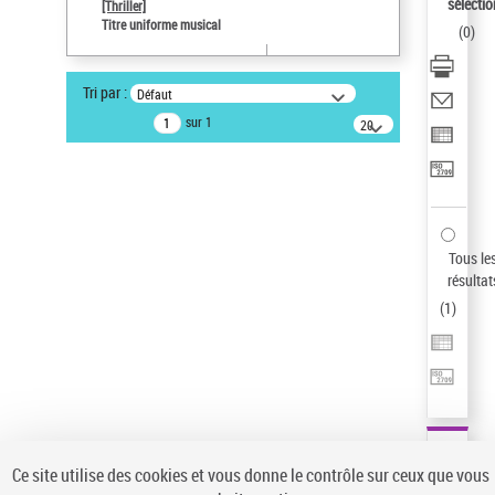
Sauvegarder votre recherche
sélectio
[Thriller]
Titre uniforme musical
(
0
)
AFFINER
Type de notice d'autorité
Tri par :
Défaut
Œuvre
(1)
sur 1
20
résultats/page
Titre uniforme musical
(1)
Statut de la notice d’autorité
Pays
Auteur d’œuvre
Tous le
résultat
(
1
)
Ce site utilise des cookies et vous donne le contrôle sur ceux que vous