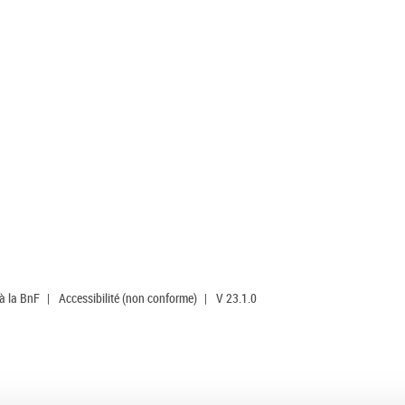
 à la BnF
|
Accessibilité (non conforme)
|
V 23.1.0