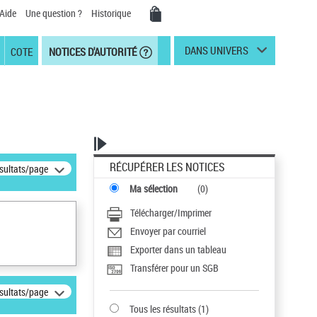
Aide
Une question ?
Historique
DANS UNIVERS
COTE
NOTICES D'AUTORITÉ
RÉCUPÉRER LES NOTICES
ésultats/page
Ma sélection
(
0
)
Télécharger/Imprimer
Envoyer par courriel
Exporter dans un tableau
Transférer pour un SGB
ésultats/page
Tous les résultats
(
1
)