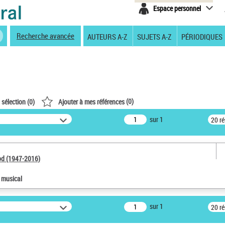
Espace personnel
Recherche avancée
AUTEURS A-Z
SUJETS A-Z
PÉRIODIQUES
(
0
)
 sélection (
0
)
Ajouter à mes références
sur 1
20 r
od (1947-2016)
e musical
sur 1
20 r