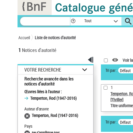
Panneau de gestion des cookies
Tout
Accueil
Liste de notices d’autorité
1
Notices d'autorité
Voir la
VOTRE RECHERCHE
Tri par :
Défaut
Recherche avancée dans les
notices d’autorité
1
Œuvres liées à l'auteur :
Temperton, R
Temperton, Rod (1947-2016)
[Thriller]
Titre uniform
Auteur d’œuvre
Temperton, Rod (1947-2016)
Tri par :
Défaut
Pays
ne s'applique pas