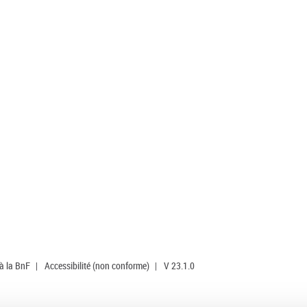
 à la BnF
|
Accessibilité (non conforme)
|
V 23.1.0