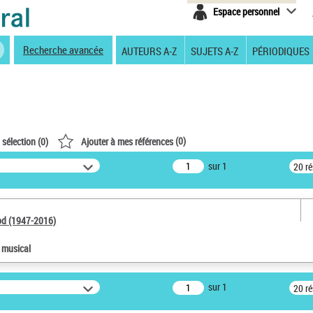
Espace personnel
Recherche avancée
AUTEURS A-Z
SUJETS A-Z
PÉRIODIQUES
(
0
)
 sélection (
0
)
Ajouter à mes références
sur 1
20 r
od (1947-2016)
e musical
sur 1
20 r