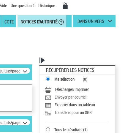
Aide
Une question ?
Historique
DANS UNIVERS
COTE
NOTICES D'AUTORITÉ
RÉCUPÉRER LES NOTICES
ésultats/page
Ma sélection
(
0
)
Télécharger/Imprimer
Envoyer par courriel
Exporter dans un tableau
Transférer pour un SGB
ésultats/page
Tous les résultats
(
1
)