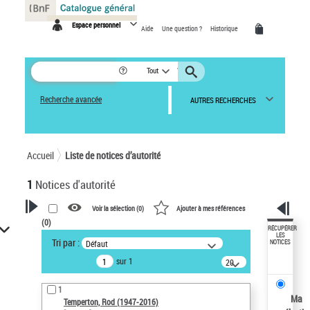
Panneau de gestion des cookies
Espace personnel
Aide
Une question ?
Historique
Tout
Recherche avancée
AUTRES RECHERCHES
Accueil
Liste de notices d’autorité
1
Notices d'autorité
Voir la sélection (
0
)
Ajouter à mes références
(
0
)
VOTRE RECHERCHE
RÉCUPÉRER
LES
Tri par :
Défaut
NOTICES
Recherche avancée dans les
sur 1
notices d’autorité
20
résultats/page
Œuvres liées à l'auteur :
1
Temperton, Rod (1947-2016)
Ma
Temperton, Rod (1947-2016)