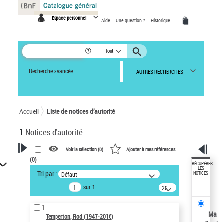
Panneau de gestion des cookies
Espace personnel
Aide
Une question ?
Historique
Tout
Recherche avancée
AUTRES RECHERCHES
Accueil
Liste de notices d’autorité
1
Notices d'autorité
Voir la sélection (
0
)
Ajouter à mes références
(
0
)
VOTRE RECHERCHE
RÉCUPÉRER
LES
Tri par :
Défaut
NOTICES
Recherche avancée dans les
sur 1
notices d’autorité
20
résultats/page
Œuvres liées à l'auteur :
1
Temperton, Rod (1947-2016)
Ma
Temperton, Rod (1947-2016)