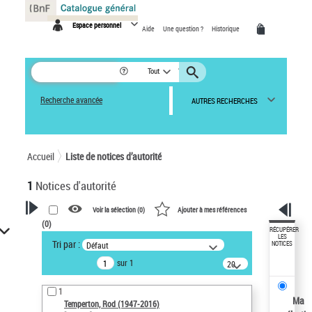
Panneau de gestion des cookies
Espace personnel
Aide
Une question ?
Historique
Tout
Recherche avancée
AUTRES RECHERCHES
Accueil
Liste de notices d’autorité
1
Notices d'autorité
Voir la sélection (
0
)
Ajouter à mes références
(
0
)
VOTRE RECHERCHE
RÉCUPÉRER
LES
Tri par :
Défaut
NOTICES
Recherche avancée dans les
sur 1
notices d’autorité
20
résultats/page
Œuvres liées à l'auteur :
1
Temperton, Rod (1947-2016)
Ma
Temperton, Rod (1947-2016)