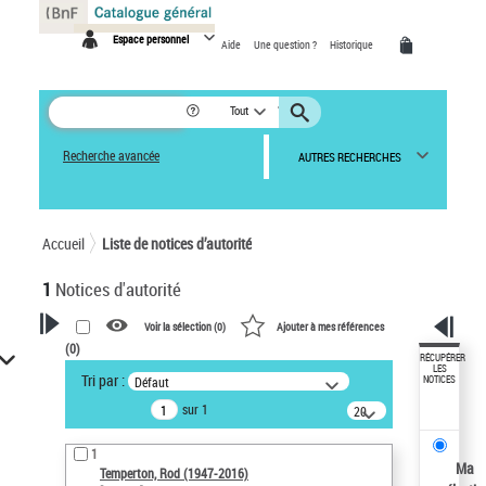
Panneau de gestion des cookies
Espace personnel
Aide
Une question ?
Historique
Tout
Recherche avancée
AUTRES RECHERCHES
Accueil
Liste de notices d’autorité
1
Notices d'autorité
Voir la sélection (
0
)
Ajouter à mes références
(
0
)
VOTRE RECHERCHE
RÉCUPÉRER
LES
Tri par :
Défaut
NOTICES
Recherche avancée dans les
sur 1
notices d’autorité
20
résultats/page
Œuvres liées à l'auteur :
1
Temperton, Rod (1947-2016)
Ma
Temperton, Rod (1947-2016)