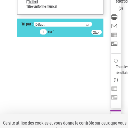
sélectio
[Thriller]
Auteur d’œuvre
Titre uniforme musical
(
0
)
Temperton, Rod (1947-2016)
Statut de la notice d’autorité
Tri par :
Défaut
Notice élémentaire
sur 1
20
résultats/page
Pays
ne s'applique pas
Sauvegarder votre recherche
AFFINER
Tous le
Type de notice d'autorité
résultat
(
1
)
Œuvre
(1)
Titre uniforme musical
(1)
Statut de la notice d’autorité
Pays
Auteur d’œuvre
Ce site utilise des cookies et vous donne le contrôle sur ceux que vous