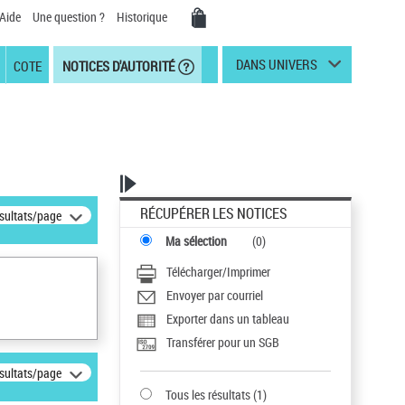
Aide
Une question ?
Historique
DANS UNIVERS
COTE
NOTICES D'AUTORITÉ
RÉCUPÉRER LES NOTICES
ésultats/page
Ma sélection
(
0
)
Télécharger/Imprimer
Envoyer par courriel
Exporter dans un tableau
Transférer pour un SGB
ésultats/page
Tous les résultats
(
1
)