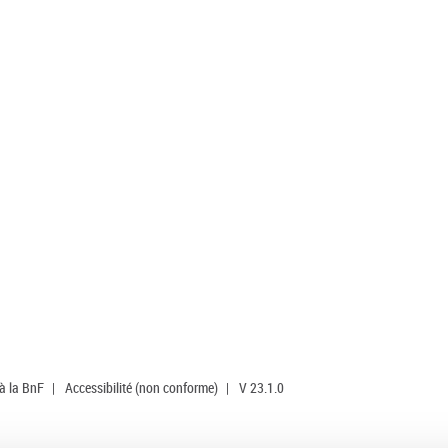
 à la BnF
|
Accessibilité (non conforme)
|
V 23.1.0