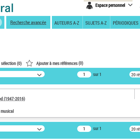
Espace personnel
Recherche avancée
AUTEURS A-Z
SUJETS A-Z
PÉRIODIQUES
(
0
)
 sélection (
0
)
Ajouter à mes références
sur 1
20 r
od (1947-2016)
e musical
sur 1
20 r