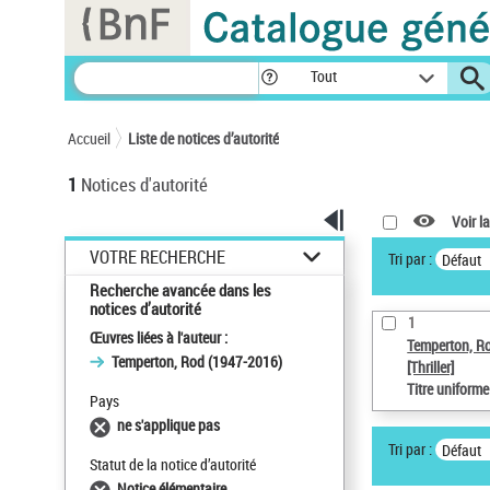
Panneau de gestion des cookies
Tout
Accueil
Liste de notices d’autorité
1
Notices d'autorité
Voir la
VOTRE RECHERCHE
Tri par :
Défaut
Recherche avancée dans les
notices d’autorité
1
Œuvres liées à l'auteur :
Temperton, R
Temperton, Rod (1947-2016)
[Thriller]
Titre uniform
Pays
ne s'applique pas
Tri par :
Défaut
Statut de la notice d’autorité
Notice élémentaire