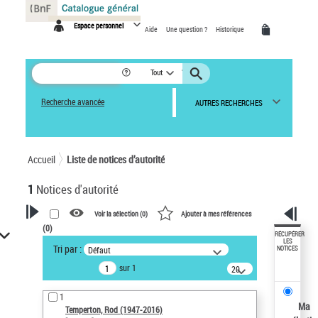
Panneau de gestion des cookies
Espace personnel
Aide
Une question ?
Historique
Tout
Recherche avancée
AUTRES RECHERCHES
Accueil
Liste de notices d’autorité
1
Notices d'autorité
Voir la sélection (
0
)
Ajouter à mes références
(
0
)
VOTRE RECHERCHE
RÉCUPÉRER
LES
Tri par :
Défaut
NOTICES
Recherche avancée dans les
sur 1
notices d’autorité
20
résultats/page
Œuvres liées à l'auteur :
1
Temperton, Rod (1947-2016)
Ma
Temperton, Rod (1947-2016)