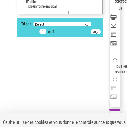
sélectio
[Thriller]
Auteur d’œuvre
Titre uniforme musical
(
0
)
Temperton, Rod (1947-2016)
Statut de la notice d’autorité
Tri par :
Défaut
Notice élémentaire
sur 1
20
résultats/page
Pays
ne s'applique pas
Type de notice d'autorité
Œuvre
Sauvegarder votre recherche
Tous le
résultat
AFFINER
(
1
)
Type de notice d'autorité
Œuvre
(1)
Titre uniforme musical
(1)
Statut de la notice d’autorité
Ce site utilise des cookies et vous donne le contrôle sur ceux que vous
Pays