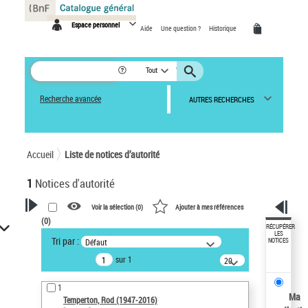
Panneau de gestion des cookies
Espace personnel
Aide
Une question ?
Historique
Tout
Recherche avancée
AUTRES RECHERCHES
Accueil
Liste de notices d’autorité
1
Notices d'autorité
Voir la sélection (
0
)
Ajouter à mes références
(
0
)
VOTRE RECHERCHE
RÉCUPÉRER
LES
Tri par :
Défaut
NOTICES
Recherche avancée dans les
sur 1
notices d’autorité
20
résultats/page
Œuvres liées à l'auteur :
1
Temperton, Rod (1947-2016)
Ma
Temperton, Rod (1947-2016)