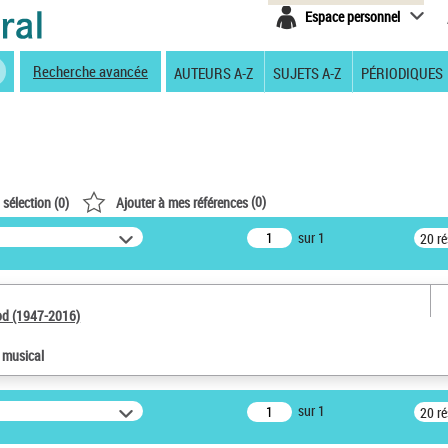
Espace personnel
Recherche avancée
AUTEURS A-Z
SUJETS A-Z
PÉRIODIQUES
(
0
)
 sélection (
0
)
Ajouter à mes références
sur 1
20 r
od (1947-2016)
e musical
sur 1
20 r