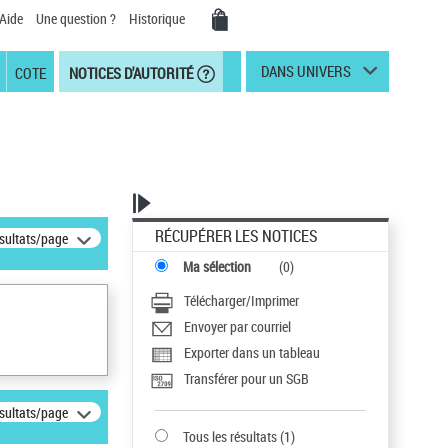
Aide
Une question ?
Historique
DANS UNIVERS
COTE
NOTICES D'AUTORITÉ
RÉCUPÉRER LES NOTICES
ésultats/page
Ma sélection
(
0
)
Télécharger/Imprimer
Envoyer par courriel
Exporter dans un tableau
Transférer pour un SGB
ésultats/page
Tous les résultats
(
1
)