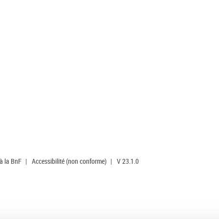
 à la BnF
|
Accessibilité (non conforme)
|
V 23.1.0