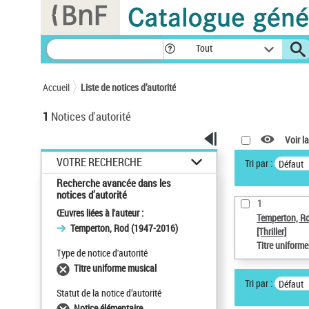
Panneau de gestion des cookies
Tout
Accueil
Liste de notices d’autorité
1
Notices d'autorité
Voir la
VOTRE RECHERCHE
Tri par :
Défaut
Recherche avancée dans les
notices d’autorité
1
Œuvres liées à l'auteur :
Temperton, R
Temperton, Rod (1947-2016)
[Thriller]
Titre uniform
Type de notice d'autorité
Titre uniforme musical
Tri par :
Défaut
Statut de la notice d’autorité
Notice élémentaire