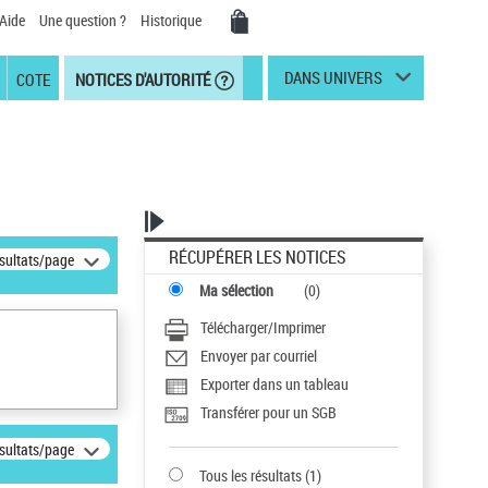
Aide
Une question ?
Historique
DANS UNIVERS
COTE
NOTICES D'AUTORITÉ
RÉCUPÉRER LES NOTICES
ésultats/page
Ma sélection
(
0
)
Télécharger/Imprimer
Envoyer par courriel
Exporter dans un tableau
Transférer pour un SGB
ésultats/page
Tous les résultats
(
1
)