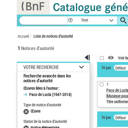
Panneau de gestion des cookies
Tout
Accueil
Liste de notices d’autorité
1
Notices d'autorité
Voir la
VOTRE RECHERCHE
Tri par :
Défaut
Recherche avancée dans les
notices d’autorité
1
Œuvres liées à l'auteur :
Paco de Lucí
Paco de Lucía (1947-2014)
[Musique pour
Titre uniform
Type de notice d'autorité
Œuvre
Tri par :
Défaut
Statut de la notice d’autorité
Notice élémentaire