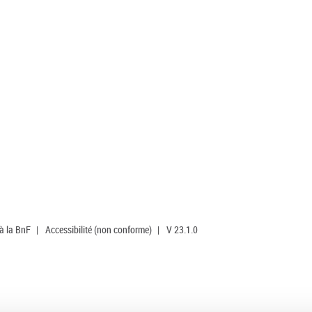
 à la BnF
|
Accessibilité (non conforme)
|
V 23.1.0