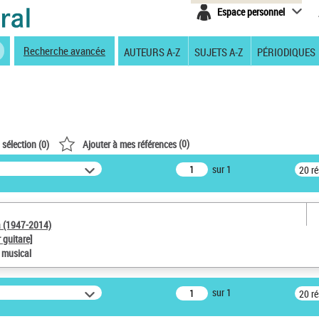
Espace personnel
Recherche avancée
AUTEURS A-Z
SUJETS A-Z
PÉRIODIQUES
(
0
)
 sélection (
0
)
Ajouter à mes références
sur 1
20 r
a (1947-2014)
 guitare]
e musical
sur 1
20 r