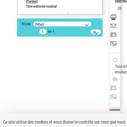
sélectio
[Thriller]
Auteur d’œuvre
Titre uniforme musical
(
0
)
Temperton, Rod (1947-2016)
Type de notice d'autorité
Tri par :
Défaut
Titre uniforme musical
sur 1
20
Œuvre
résultats/page
Sauvegarder votre recherche
AFFINER
Type de notice d'autorité
Tous le
Œuvre
(1)
résultat
Titre uniforme musical
(1)
(
1
)
Statut de la notice d’autorité
Pays
Auteur d’œuvre
Ce site utilise des cookies et vous donne le contrôle sur ceux que vous