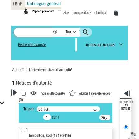
Panneau de gestion des cookies
Espace personnel
Aide
Une question ?
Historique
Tout
Recherche avancée
AUTRES RECHERCHES
Accueil
Liste de notices d’autorité
1
Notices d'autorité
Voir la sélection (
0
)
Ajouter à mes références
(
0
)
VOTRE RECHERCHE
RÉCUPÉRER
LES
Tri par :
Défaut
NOTICES
Recherche avancée dans les
sur 1
notices d’autorité
20
résultats/page
Œuvres liées à l'auteur :
1
Temperton, Rod (1947-2016)
Ma
Temperton, Rod (1947-2016)