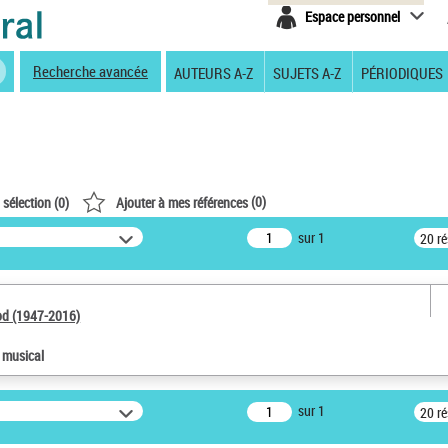
Espace personnel
Recherche avancée
AUTEURS A-Z
SUJETS A-Z
PÉRIODIQUES
(
0
)
 sélection (
0
)
Ajouter à mes références
sur 1
20 r
od (1947-2016)
e musical
sur 1
20 r