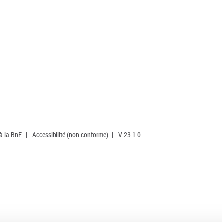
 à la BnF
|
Accessibilité (non conforme)
|
V 23.1.0