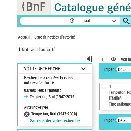
Panneau de gestion des cookies
Tout
Accueil
Liste de notices d’autorité
1
Notices d'autorité
Voir la
VOTRE RECHERCHE
Tri par :
Défaut
Recherche avancée dans les
notices d’autorité
1
Œuvres liées à l'auteur :
Temperton, R
Temperton, Rod (1947-2016)
[Thriller]
Titre uniform
Auteur d’œuvre
Temperton, Rod (1947-2016)
Tri par :
Défaut
Sauvegarder votre recherche