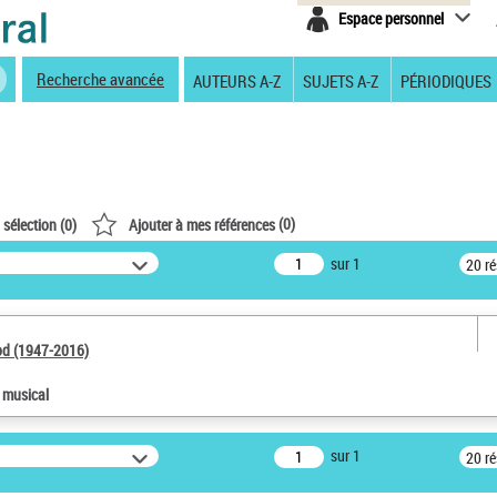
Espace personnel
Recherche avancée
AUTEURS A-Z
SUJETS A-Z
PÉRIODIQUES
(
0
)
 sélection (
0
)
Ajouter à mes références
sur 1
20 r
od (1947-2016)
e musical
sur 1
20 r