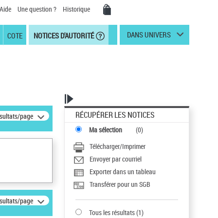
Aide
Une question ?
Historique
DANS UNIVERS
COTE
NOTICES D'AUTORITÉ
RÉCUPÉRER LES NOTICES
ésultats/page
Ma sélection
(
0
)
Télécharger/Imprimer
Envoyer par courriel
Exporter dans un tableau
Transférer pour un SGB
ésultats/page
Tous les résultats
(
1
)