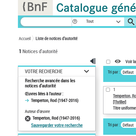
Panneau de gestion des cookies
Tout
Accueil
Liste de notices d’autorité
1
Notices d'autorité
Voir la
VOTRE RECHERCHE
Tri par :
Défaut
Recherche avancée dans les
notices d’autorité
1
Œuvres liées à l'auteur :
Temperton, R
Temperton, Rod (1947-2016)
[Thriller]
Titre uniform
Auteur d’œuvre
Temperton, Rod (1947-2016)
Tri par :
Défaut
Sauvegarder votre recherche