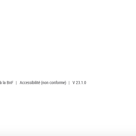
 à la BnF
|
Accessibilité (non conforme)
|
V 23.1.0