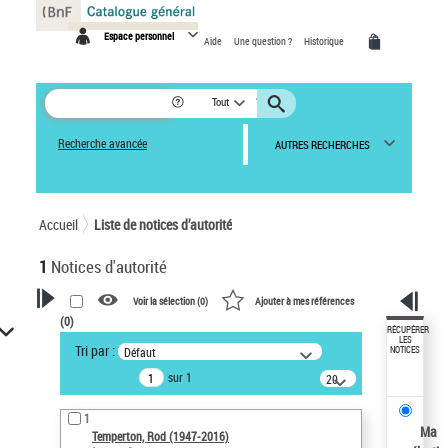
Panneau de gestion des cookies
Espace personnel
Aide
Une question ?
Historique
Tout
Recherche avancée
AUTRES RECHERCHES
Accueil
Liste de notices d’autorité
1
Notices d'autorité
Voir la sélection (
0
)
Ajouter à mes références
(
0
)
VOTRE RECHERCHE
RÉCUPÉRER
LES
Tri par :
Défaut
NOTICES
Recherche avancée dans les
sur 1
notices d’autorité
20
résultats/page
Œuvres liées à l'auteur :
1
Temperton, Rod (1947-2016)
Ma
Temperton, Rod (1947-2016)