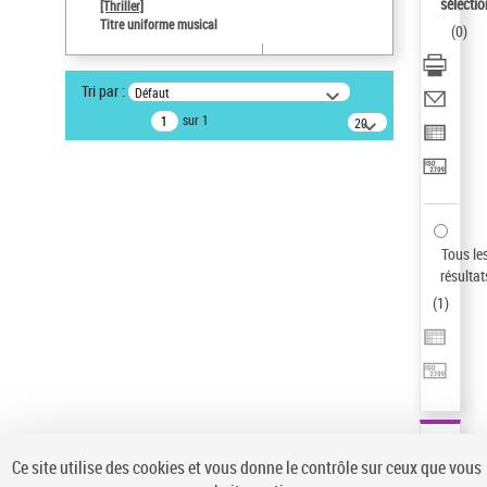
sélectio
[Thriller]
Type de notice d'autorité
Titre uniforme musical
(
0
)
Œuvre
Sauvegarder votre recherche
Tri par :
Défaut
AFFINER
sur 1
20
résultats/page
Type de notice d'autorité
Œuvre
(1)
Titre uniforme musical
(1)
Statut de la notice d’autorité
Tous le
résultat
Pays
(
1
)
Auteur d’œuvre
Ce site utilise des cookies et vous donne le contrôle sur ceux que vous