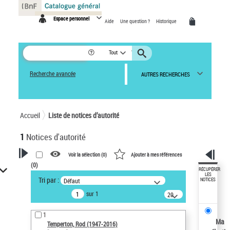
Panneau de gestion des cookies
Espace personnel
Aide
Une question ?
Historique
Tout
Recherche avancée
AUTRES RECHERCHES
Accueil
Liste de notices d’autorité
1
Notices d'autorité
Voir la sélection (
0
)
Ajouter à mes références
(
0
)
VOTRE RECHERCHE
RÉCUPÉRER
LES
Tri par :
Défaut
NOTICES
Recherche avancée dans les
sur 1
notices d’autorité
20
résultats/page
Œuvres liées à l'auteur :
1
Temperton, Rod (1947-2016)
Ma
Temperton, Rod (1947-2016)