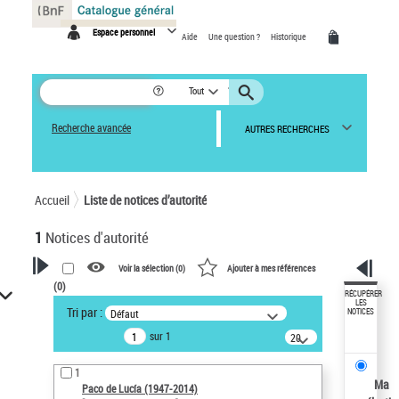
Panneau de gestion des cookies
Espace personnel
Aide
Une question ?
Historique
Tout
Recherche avancée
AUTRES RECHERCHES
Accueil
Liste de notices d’autorité
1
Notices d'autorité
Voir la sélection (
0
)
Ajouter à mes références
(
0
)
VOTRE RECHERCHE
RÉCUPÉRER
LES
Tri par :
Défaut
NOTICES
Recherche avancée dans les
sur 1
notices d’autorité
20
résultats/page
Œuvres liées à l'auteur :
1
Paco de Lucía (1947-2014)
Ma
Paco de Lucía (1947-2014)