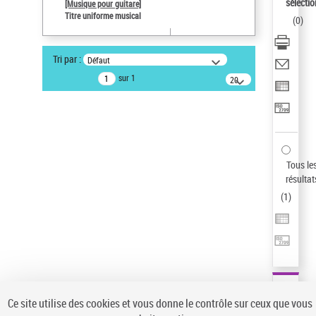
sélectio
[Musique pour guitare]
Pays
Titre uniforme musical
(
0
)
ne s'applique pas
Sauvegarder votre recherche
Tri par :
Défaut
AFFINER
sur 1
20
résultats/page
Type de notice d'autorité
Œuvre
(1)
Titre uniforme musical
(1)
Statut de la notice d’autorité
Tous le
résultat
Pays
(
1
)
Auteur d’œuvre
Ce site utilise des cookies et vous donne le contrôle sur ceux que vous