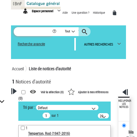
Panneau de gestion des cookies
Espace personnel
Aide
Une question ?
Historique
Tout
Recherche avancée
AUTRES RECHERCHES
Accueil
Liste de notices d’autorité
1
Notices d'autorité
Voir la sélection (
0
)
Ajouter à mes références
(
0
)
VOTRE RECHERCHE
RÉCUPÉRER
LES
Tri par :
Défaut
NOTICES
Recherche avancée dans les
sur 1
notices d’autorité
20
résultats/page
Œuvres liées à l'auteur :
1
Temperton, Rod (1947-2016)
Ma
Temperton, Rod (1947-2016)