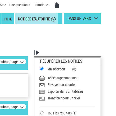
Aide
Une question ?
Historique
DANS UNIVERS
COTE
NOTICES D'AUTORITÉ
RÉCUPÉRER LES NOTICES
ésultats/page
Ma sélection
(
0
)
Télécharger/Imprimer
Envoyer par courriel
Exporter dans un tableau
Transférer pour un SGB
ésultats/page
Tous les résultats
(
1
)