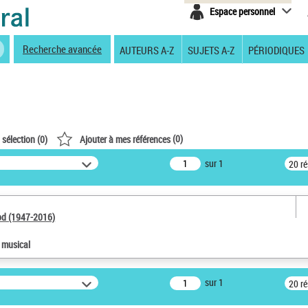
Espace personnel
Recherche avancée
AUTEURS A-Z
SUJETS A-Z
PÉRIODIQUES
(
0
)
 sélection (
0
)
Ajouter à mes références
sur 1
20 r
od (1947-2016)
e musical
sur 1
20 r