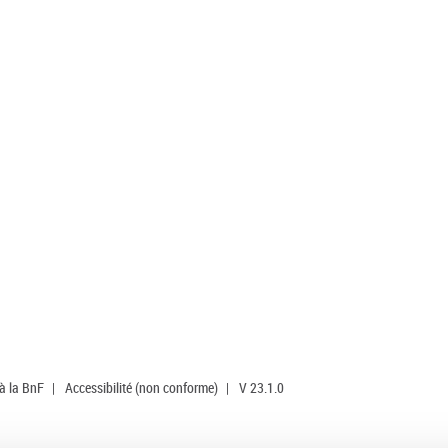
 à la BnF
|
Accessibilité (non conforme)
|
V 23.1.0