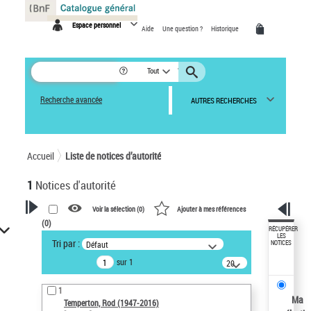
Panneau de gestion des cookies
Espace personnel
Aide
Une question ?
Historique
Tout
Recherche avancée
AUTRES RECHERCHES
Accueil
Liste de notices d’autorité
1
Notices d'autorité
Voir la sélection (
0
)
Ajouter à mes références
(
0
)
VOTRE RECHERCHE
RÉCUPÉRER
LES
Tri par :
Défaut
NOTICES
Recherche avancée dans les
sur 1
notices d’autorité
20
résultats/page
Œuvres liées à l'auteur :
1
Temperton, Rod (1947-2016)
Ma
Temperton, Rod (1947-2016)