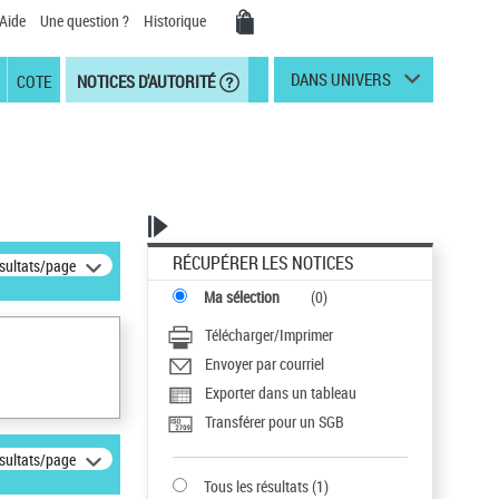
Aide
Une question ?
Historique
DANS UNIVERS
COTE
NOTICES D'AUTORITÉ
RÉCUPÉRER LES NOTICES
ésultats/page
Ma sélection
(
0
)
Télécharger/Imprimer
Envoyer par courriel
Exporter dans un tableau
Transférer pour un SGB
ésultats/page
Tous les résultats
(
1
)