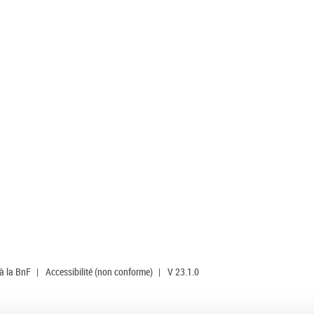
 à la BnF
|
Accessibilité (non conforme)
|
V 23.1.0