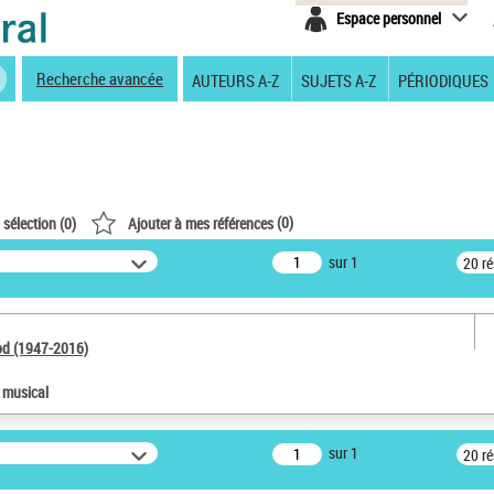
Espace personnel
Recherche avancée
AUTEURS A-Z
SUJETS A-Z
PÉRIODIQUES
(
0
)
 sélection (
0
)
Ajouter à mes références
sur 1
20 r
od (1947-2016)
e musical
sur 1
20 r