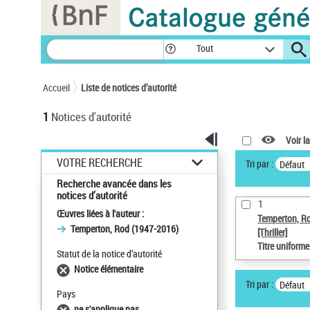
Panneau de gestion des cookies
Tout
Accueil
Liste de notices d’autorité
1
Notices d'autorité
Voir la
VOTRE RECHERCHE
Tri par :
Défaut
Recherche avancée dans les
notices d’autorité
1
Œuvres liées à l'auteur :
Temperton, R
Temperton, Rod (1947-2016)
[Thriller]
Titre uniform
Statut de la notice d’autorité
Notice élémentaire
Tri par :
Défaut
Pays
ne s'applique pas