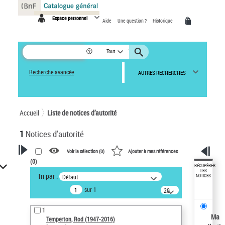
Panneau de gestion des cookies
Espace personnel
Aide
Une question ?
Historique
Tout
Recherche avancée
AUTRES RECHERCHES
Accueil
Liste de notices d’autorité
1
Notices d'autorité
Voir la sélection (
0
)
Ajouter à mes références
(
0
)
VOTRE RECHERCHE
RÉCUPÉRER
LES
Tri par :
Défaut
NOTICES
Recherche avancée dans les
sur 1
notices d’autorité
20
résultats/page
Œuvres liées à l'auteur :
1
Temperton, Rod (1947-2016)
Ma
Temperton, Rod (1947-2016)