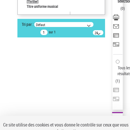
sélectio
[Thriller]
Auteur d’œuvre
Titre uniforme musical
(
0
)
Temperton, Rod (1947-2016)
Type de notice d'autorité
Tri par :
Défaut
Titre uniforme musical
sur 1
20
Œuvre
résultats/page
Statut de la notice d’autorité
Notice élémentaire
Sauvegarder votre recherche
Tous le
AFFINER
résultat
Type de notice d'autorité
(
1
)
Œuvre
(1)
Titre uniforme musical
(1)
Statut de la notice d’autorité
Pays
Auteur d’œuvre
Ce site utilise des cookies et vous donne le contrôle sur ceux que vous