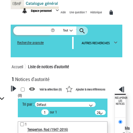
Panneau de gestion des cookies
Espace personnel
Aide
Une question ?
Historique
Tout
Recherche avancée
AUTRES RECHERCHES
Accueil
Liste de notices d’autorité
1
Notices d'autorité
Voir la sélection (
0
)
Ajouter à mes références
(
0
)
VOTRE RECHERCHE
RÉCUPÉRER
LES
Tri par :
Défaut
NOTICES
Recherche avancée dans les
sur 1
notices d’autorité
20
résultats/page
Œuvres liées à l'auteur :
1
Temperton, Rod (1947-2016)
Ma
Temperton, Rod (1947-2016)