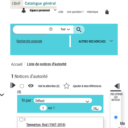
Panneau de gestion des cookies
Espace personnel
Aide
Une question ?
Historique
Tout
Recherche avancée
AUTRES RECHERCHES
Accueil
Liste de notices d’autorité
1
Notices d'autorité
Voir la sélection (
0
)
Ajouter à mes références
(
0
)
VOTRE RECHERCHE
RÉCUPÉRER
LES
Tri par :
Défaut
NOTICES
Recherche avancée dans les
sur 1
notices d’autorité
20
résultats/page
Œuvres liées à l'auteur :
1
Temperton, Rod (1947-2016)
Ma
Temperton, Rod (1947-2016)