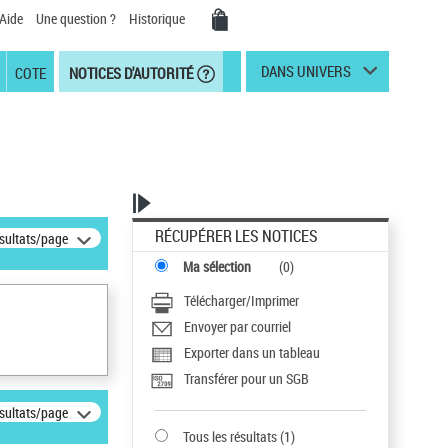
Aide
Une question ?
Historique
DANS UNIVERS
COTE
NOTICES D'AUTORITÉ
RÉCUPÉRER LES NOTICES
ésultats/page
Ma sélection
(
0
)
Télécharger/Imprimer
Envoyer par courriel
Exporter dans un tableau
Transférer pour un SGB
ésultats/page
Tous les résultats
(
1
)