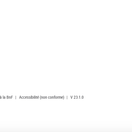
 à la BnF
|
Accessibilité (non conforme)
|
V 23.1.0