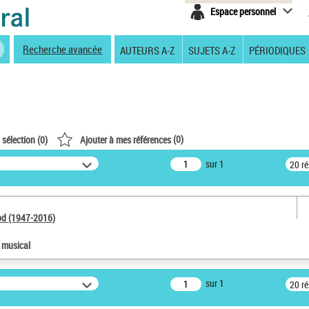
Espace personnel
Recherche avancée
AUTEURS A-Z
SUJETS A-Z
PÉRIODIQUES
(
0
)
 sélection (
0
)
Ajouter à mes références
sur 1
20 r
od (1947-2016)
e musical
sur 1
20 r