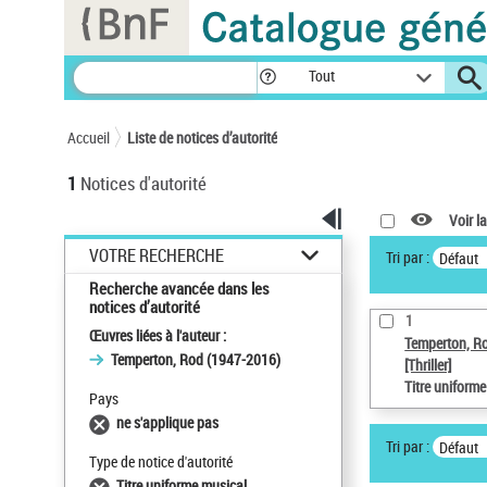
Panneau de gestion des cookies
Tout
Accueil
Liste de notices d’autorité
1
Notices d'autorité
Voir la
VOTRE RECHERCHE
Tri par :
Défaut
Recherche avancée dans les
notices d’autorité
1
Œuvres liées à l'auteur :
Temperton, R
Temperton, Rod (1947-2016)
[Thriller]
Titre uniform
Pays
ne s'applique pas
Tri par :
Défaut
Type de notice d'autorité
Titre uniforme musical