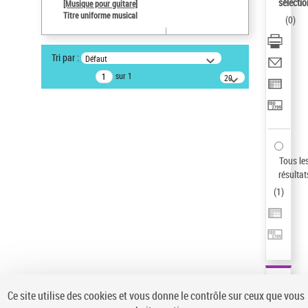
sélectio
[Musique pour guitare]
Auteur d’œuvre
Titre uniforme musical
(
0
)
Paco de Lucía (1947-2014)
Pays
Tri par :
Défaut
ne s'applique pas
sur 1
20
résultats/page
Type de notice d'autorité
Œuvre
Titre uniforme musical
Sauvegarder votre recherche
Tous le
AFFINER
résultat
Type de notice d'autorité
(
1
)
Œuvre
(1)
Titre uniforme musical
(1)
Statut de la notice d’autorité
Pays
Auteur d’œuvre
Ce site utilise des cookies et vous donne le contrôle sur ceux que vous