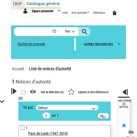
Panneau de gestion des cookies
Espace personnel
Aide
Une question ?
Historique
Tout
Recherche avancée
AUTRES RECHERCHES
Accueil
Liste de notices d’autorité
1
Notices d'autorité
Voir la sélection (
0
)
Ajouter à mes références
(
0
)
VOTRE RECHERCHE
RÉCUPÉRER
LES
Tri par :
Défaut
NOTICES
Recherche avancée dans les
sur 1
notices d’autorité
20
résultats/page
Œuvres liées à l'auteur :
1
Paco de Lucía (1947-2014)
Ma
Paco de Lucía (1947-2014)