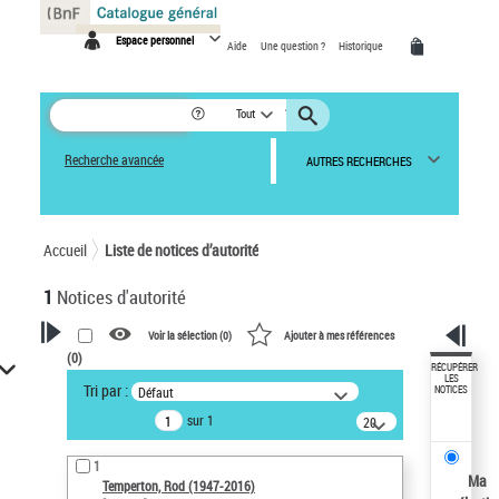
Panneau de gestion des cookies
Espace personnel
Aide
Une question ?
Historique
Tout
Recherche avancée
AUTRES RECHERCHES
Accueil
Liste de notices d’autorité
1
Notices d'autorité
Voir la sélection (
0
)
Ajouter à mes références
(
0
)
VOTRE RECHERCHE
RÉCUPÉRER
LES
Tri par :
Défaut
NOTICES
Recherche avancée dans les
sur 1
notices d’autorité
20
résultats/page
Œuvres liées à l'auteur :
1
Temperton, Rod (1947-2016)
Ma
Temperton, Rod (1947-2016)