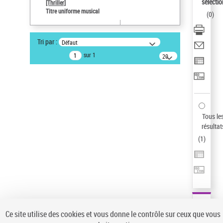
sélectio
[Thriller]
Pays
Titre uniforme musical
(
0
)
ne s'applique pas
Statut de la notice d’autorité
Tri par :
Défaut
Notice élémentaire
sur 1
20
résultats/page
Type de notice d'autorité
Œuvre
Sauvegarder votre recherche
AFFINER
Tous le
Type de notice d'autorité
résultat
(
1
)
Œuvre
(1)
Titre uniforme musical
(1)
Statut de la notice d’autorité
Pays
Auteur d’œuvre
Ce site utilise des cookies et vous donne le contrôle sur ceux que vous