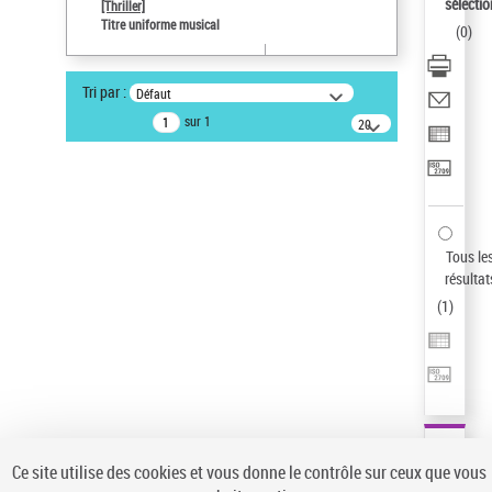
Sauvegarder votre recherche
sélectio
[Thriller]
Titre uniforme musical
(
0
)
AFFINER
Type de notice d'autorité
Tri par :
Défaut
Œuvre
(1)
sur 1
20
résultats/page
Titre uniforme musical
(1)
Statut de la notice d’autorité
Pays
Auteur d’œuvre
Tous le
résultat
(
1
)
Ce site utilise des cookies et vous donne le contrôle sur ceux que vous