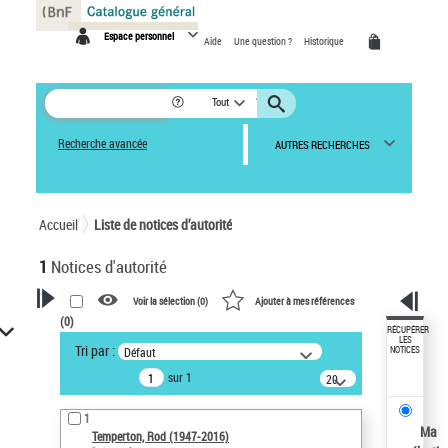
Panneau de gestion des cookies
Espace personnel
Aide
Une question ?
Historique
Tout
Recherche avancée
AUTRES RECHERCHES
Accueil
Liste de notices d’autorité
1
Notices d'autorité
Voir la sélection (
0
)
Ajouter à mes références
(
0
)
VOTRE RECHERCHE
RÉCUPÉRER
LES
Tri par :
Défaut
NOTICES
Recherche avancée dans les
sur 1
notices d’autorité
20
résultats/page
Œuvres liées à l'auteur :
1
Temperton, Rod (1947-2016)
Ma
Temperton, Rod (1947-2016)