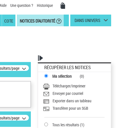
Aide
Une question ?
Historique
DANS UNIVERS
COTE
NOTICES D'AUTORITÉ
RÉCUPÉRER LES NOTICES
ésultats/page
Ma sélection
(
0
)
Télécharger/Imprimer
Envoyer par courriel
Exporter dans un tableau
Transférer pour un SGB
ésultats/page
Tous les résultats
(
1
)