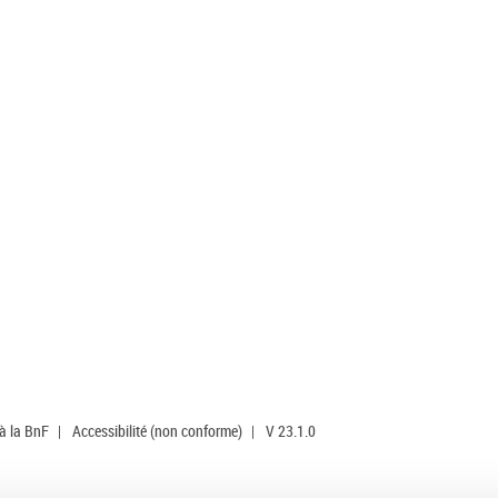
 à la BnF
|
Accessibilité (non conforme)
|
V 23.1.0