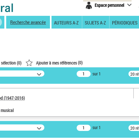
Espace personnel
Recherche avancée
AUTEURS A-Z
SUJETS A-Z
PÉRIODIQUES
(
0
)
 sélection (
0
)
Ajouter à mes références
sur 1
20 r
od (1947-2016)
e musical
sur 1
20 r