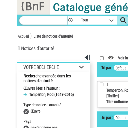
Panneau de gestion des cookies
Tout
Accueil
Liste de notices d’autorité
1
Notices d'autorité
Voir la
VOTRE RECHERCHE
Tri par :
Défaut
Recherche avancée dans les
notices d’autorité
1
Œuvres liées à l'auteur :
Temperton, R
Temperton, Rod (1947-2016)
[Thriller]
Titre uniform
Type de notice d'autorité
Œuvre
Tri par :
Défaut
Pays
ne s'applique pas