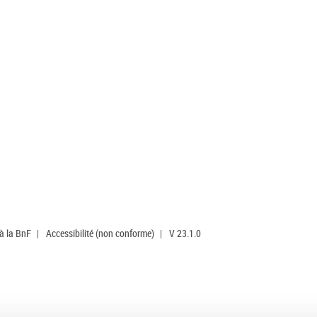
 à la BnF
|
Accessibilité (non conforme)
|
V 23.1.0