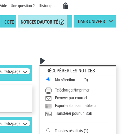
Aide
Une question ?
Historique
DANS UNIVERS
COTE
NOTICES D'AUTORITÉ
RÉCUPÉRER LES NOTICES
ésultats/page
Ma sélection
(
0
)
Télécharger/Imprimer
Envoyer par courriel
Exporter dans un tableau
Transférer pour un SGB
ésultats/page
Tous les résultats
(
1
)