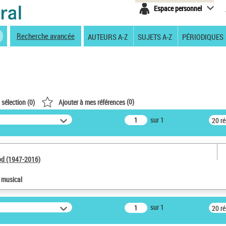
Espace personnel
Recherche avancée
AUTEURS A-Z
SUJETS A-Z
PÉRIODIQUES
(
0
)
 sélection (
0
)
Ajouter à mes références
sur 1
20 r
od (1947-2016)
e musical
sur 1
20 r