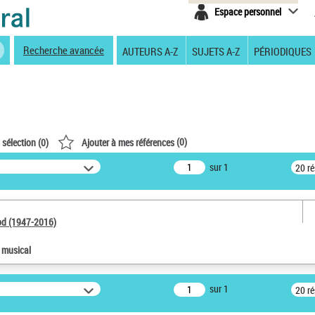
Espace personnel
Recherche avancée
AUTEURS A-Z
SUJETS A-Z
PÉRIODIQUES
(
0
)
 sélection (
0
)
Ajouter à mes références
sur 1
20 r
od (1947-2016)
e musical
sur 1
20 r