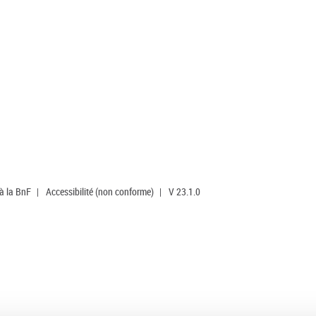
 à la BnF
|
Accessibilité (non conforme)
|
V 23.1.0