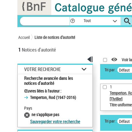
Panneau de gestion des cookies
Tout
Accueil
Liste de notices d’autorité
1
Notices d'autorité
Voir la
VOTRE RECHERCHE
Tri par :
Défaut
Recherche avancée dans les
notices d’autorité
1
Œuvres liées à l'auteur :
Temperton, R
Temperton, Rod (1947-2016)
[Thriller]
Titre uniform
Pays
ne s'applique pas
Tri par :
Défaut
Sauvegarder votre recherche