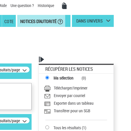
Aide
Une question ?
Historique
DANS UNIVERS
COTE
NOTICES D'AUTORITÉ
RÉCUPÉRER LES NOTICES
ésultats/page
Ma sélection
(
0
)
Télécharger/Imprimer
Envoyer par courriel
Exporter dans un tableau
Transférer pour un SGB
ésultats/page
Tous les résultats
(
1
)