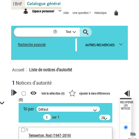
Panneau de gestion des cookies
Espace personnel
Aide
Une question ?
Historique
Tout
Recherche avancée
AUTRES RECHERCHES
Accueil
Liste de notices d’autorité
1
Notices d'autorité
Voir la sélection (
0
)
Ajouter à mes références
(
0
)
VOTRE RECHERCHE
RÉCUPÉRER
LES
Tri par :
Défaut
NOTICES
Recherche avancée dans les
sur 1
notices d’autorité
20
résultats/page
Œuvres liées à l'auteur :
1
Temperton, Rod (1947-2016)
Ma
Temperton, Rod (1947-2016)