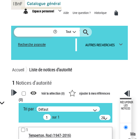
Panneau de gestion des cookies
Espace personnel
Aide
Une question ?
Historique
Tout
Recherche avancée
AUTRES RECHERCHES
Accueil
Liste de notices d’autorité
1
Notices d'autorité
Voir la sélection (
0
)
Ajouter à mes références
(
0
)
VOTRE RECHERCHE
RÉCUPÉRER
LES
Tri par :
Défaut
NOTICES
Recherche avancée dans les
sur 1
notices d’autorité
20
résultats/page
Œuvres liées à l'auteur :
1
Temperton, Rod (1947-2016)
Ma
Temperton, Rod (1947-2016)