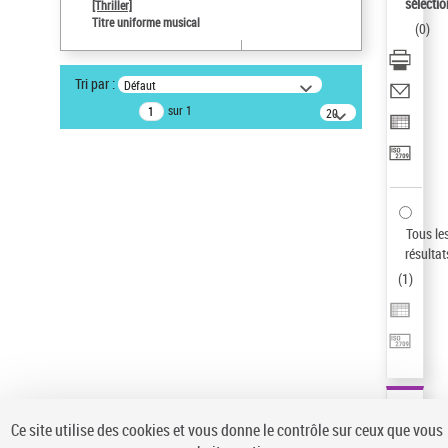
sélectio
[Thriller]
Type de notice d'autorité
Titre uniforme musical
(
0
)
Œuvre
Sauvegarder votre recherche
Tri par :
Défaut
AFFINER
sur 1
20
résultats/page
Type de notice d'autorité
Œuvre
(1)
Titre uniforme musical
(1)
Statut de la notice d’autorité
Tous le
résultat
Pays
(
1
)
Auteur d’œuvre
Ce site utilise des cookies et vous donne le contrôle sur ceux que vous