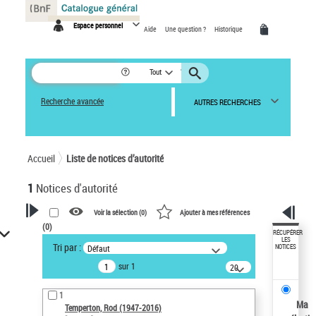
Panneau de gestion des cookies
Espace personnel
Aide
Une question ?
Historique
Tout
Recherche avancée
AUTRES RECHERCHES
Accueil
Liste de notices d’autorité
1
Notices d'autorité
Voir la sélection (
0
)
Ajouter à mes références
(
0
)
VOTRE RECHERCHE
RÉCUPÉRER
LES
Tri par :
Défaut
NOTICES
Recherche avancée dans les
sur 1
notices d’autorité
20
résultats/page
Œuvres liées à l'auteur :
1
Temperton, Rod (1947-2016)
Ma
Temperton, Rod (1947-2016)