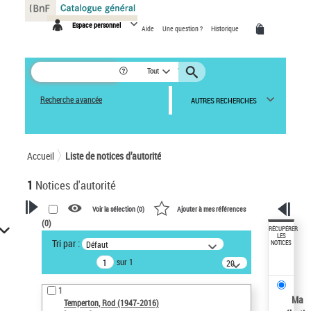
Panneau de gestion des cookies
Espace personnel
Aide
Une question ?
Historique
Tout
Recherche avancée
AUTRES RECHERCHES
Accueil
Liste de notices d’autorité
1
Notices d'autorité
Voir la sélection (
0
)
Ajouter à mes références
(
0
)
VOTRE RECHERCHE
RÉCUPÉRER
LES
Tri par :
Défaut
NOTICES
Recherche avancée dans les
sur 1
notices d’autorité
20
résultats/page
Œuvres liées à l'auteur :
1
Temperton, Rod (1947-2016)
Ma
Temperton, Rod (1947-2016)