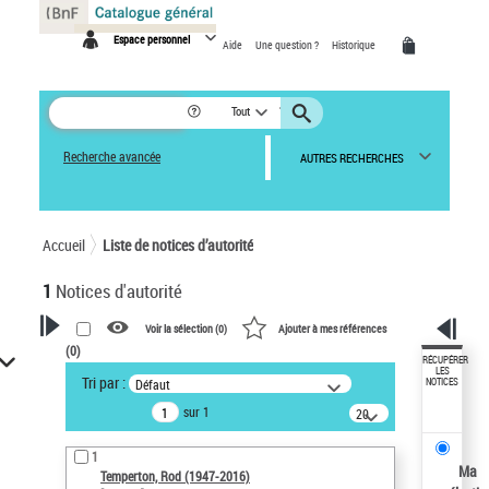
Panneau de gestion des cookies
Espace personnel
Aide
Une question ?
Historique
Tout
Recherche avancée
AUTRES RECHERCHES
Accueil
Liste de notices d’autorité
1
Notices d'autorité
Voir la sélection (
0
)
Ajouter à mes références
(
0
)
VOTRE RECHERCHE
RÉCUPÉRER
LES
Tri par :
Défaut
NOTICES
Recherche avancée dans les
sur 1
notices d’autorité
20
résultats/page
Œuvres liées à l'auteur :
1
Temperton, Rod (1947-2016)
Ma
Temperton, Rod (1947-2016)