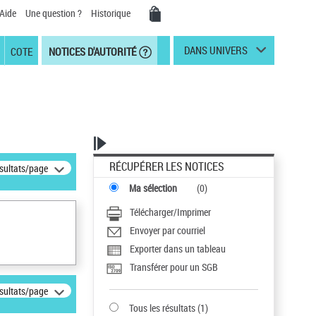
Aide
Une question ?
Historique
DANS UNIVERS
COTE
NOTICES D'AUTORITÉ
RÉCUPÉRER LES NOTICES
ésultats/page
Ma sélection
(
0
)
Télécharger/Imprimer
Envoyer par courriel
Exporter dans un tableau
Transférer pour un SGB
ésultats/page
Tous les résultats
(
1
)