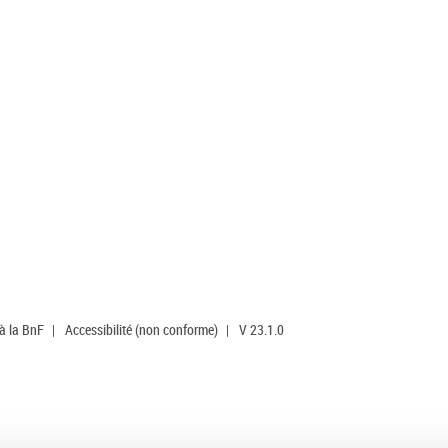
 à la BnF
|
Accessibilité (non conforme)
|
V 23.1.0