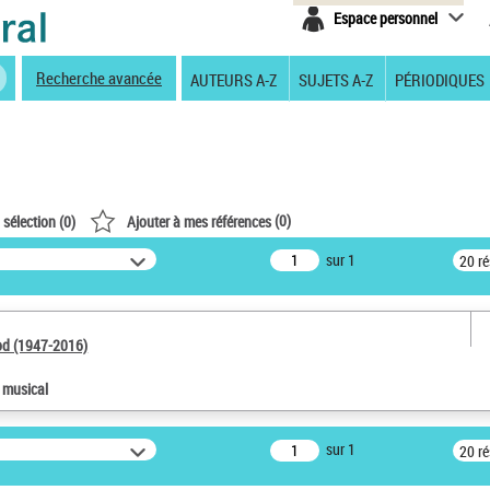
Espace personnel
Recherche avancée
AUTEURS A-Z
SUJETS A-Z
PÉRIODIQUES
(
0
)
 sélection (
0
)
Ajouter à mes références
sur 1
20 r
od (1947-2016)
e musical
sur 1
20 r