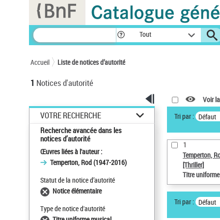
Panneau de gestion des cookies
Tout
Accueil
Liste de notices d’autorité
1
Notices d'autorité
Voir la
VOTRE RECHERCHE
Tri par :
Défaut
Recherche avancée dans les
notices d’autorité
1
Œuvres liées à l'auteur :
Temperton, R
Temperton, Rod (1947-2016)
[Thriller]
Titre uniform
Statut de la notice d’autorité
Notice élémentaire
Tri par :
Défaut
Type de notice d'autorité
Titre uniforme musical