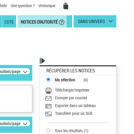
Aide
Une question ?
Historique
DANS UNIVERS
COTE
NOTICES D'AUTORITÉ
RÉCUPÉRER LES NOTICES
ésultats/page
Ma sélection
(
0
)
Télécharger/Imprimer
Envoyer par courriel
Exporter dans un tableau
Transférer pour un SGB
ésultats/page
Tous les résultats
(
1
)