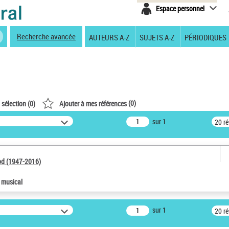
Espace personnel
Recherche avancée
AUTEURS A-Z
SUJETS A-Z
PÉRIODIQUES
(
0
)
 sélection (
0
)
Ajouter à mes références
sur 1
20 r
od (1947-2016)
e musical
sur 1
20 r