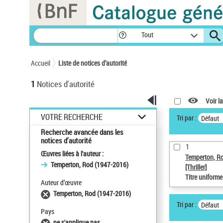
Panneau de gestion des cookies
Tout
Accueil
Liste de notices d’autorité
1
Notices d'autorité
Voir la
VOTRE RECHERCHE
Tri par :
Défaut
Recherche avancée dans les
notices d’autorité
1
Œuvres liées à l'auteur :
Temperton, R
Temperton, Rod (1947-2016)
[Thriller]
Titre uniform
Auteur d’œuvre
Temperton, Rod (1947-2016)
Tri par :
Défaut
Pays
ne s'applique pas