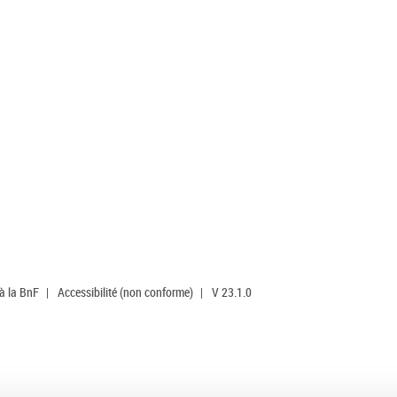
 à la BnF
|
Accessibilité (non conforme)
|
V 23.1.0