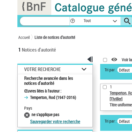
Panneau de gestion des cookies
Tout
Accueil
Liste de notices d’autorité
1
Notices d'autorité
Voir la
VOTRE RECHERCHE
Tri par :
Défaut
Recherche avancée dans les
notices d’autorité
1
Œuvres liées à l'auteur :
Temperton, R
Temperton, Rod (1947-2016)
[Thriller]
Titre uniform
Pays
ne s'applique pas
Tri par :
Défaut
Sauvegarder votre recherche