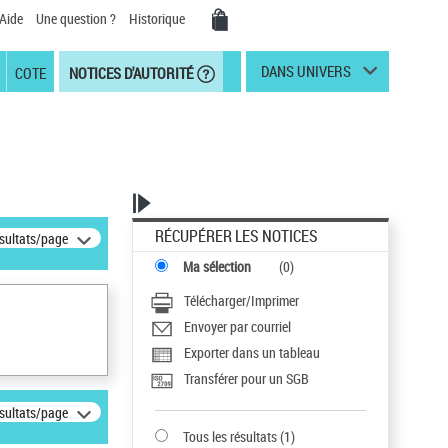
Aide
Une question ?
Historique
DANS UNIVERS
COTE
NOTICES D'AUTORITÉ
RÉCUPÉRER LES NOTICES
ésultats/page
Ma sélection
(
0
)
Télécharger/Imprimer
Envoyer par courriel
Exporter dans un tableau
Transférer pour un SGB
ésultats/page
Tous les résultats
(
1
)