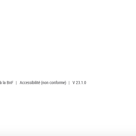
 à la BnF
|
Accessibilité (non conforme)
|
V 23.1.0