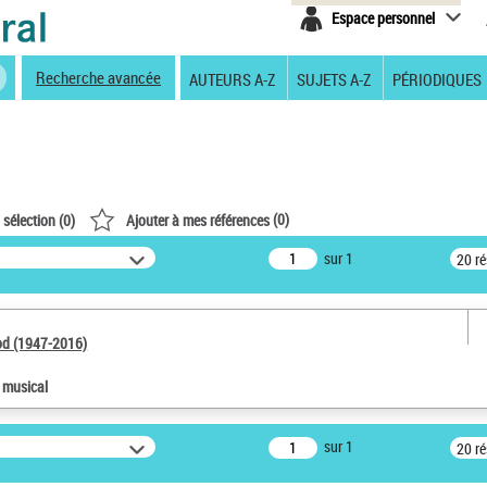
Espace personnel
Recherche avancée
AUTEURS A-Z
SUJETS A-Z
PÉRIODIQUES
(
0
)
 sélection (
0
)
Ajouter à mes références
sur 1
20 r
od (1947-2016)
e musical
sur 1
20 r