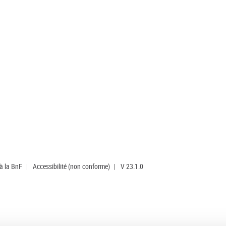
 à la BnF
|
Accessibilité (non conforme)
|
V 23.1.0