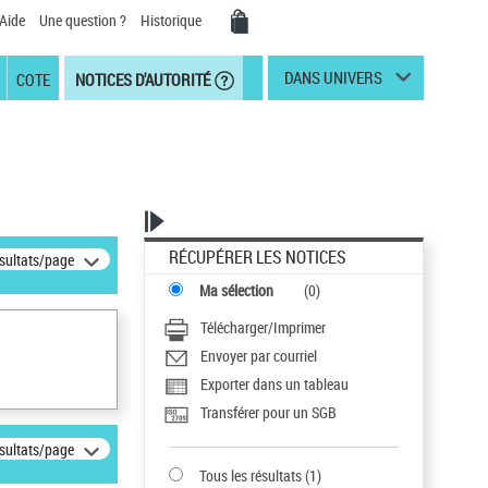
Aide
Une question ?
Historique
DANS UNIVERS
COTE
NOTICES D'AUTORITÉ
RÉCUPÉRER LES NOTICES
ésultats/page
Ma sélection
(
0
)
Télécharger/Imprimer
Envoyer par courriel
Exporter dans un tableau
Transférer pour un SGB
ésultats/page
Tous les résultats
(
1
)