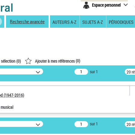
Espace personnel
Recherche avancée
AUTEURS A-Z
SUJETS A-Z
PÉRIODIQUES
(
0
)
 sélection (
0
)
Ajouter à mes références
sur 1
20 r
od (1947-2016)
e musical
sur 1
20 r