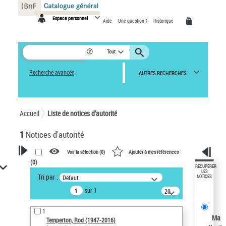
Panneau de gestion des cookies
Espace personnel
Aide
Une question ?
Historique
Tout
Recherche avancée
AUTRES RECHERCHES
Accueil
Liste de notices d’autorité
1
Notices d'autorité
Voir la sélection (
0
)
Ajouter à mes références
(
0
)
VOTRE RECHERCHE
RÉCUPÉRER
LES
Tri par :
Défaut
NOTICES
Recherche avancée dans les
sur 1
notices d’autorité
20
résultats/page
Œuvres liées à l'auteur :
1
Temperton, Rod (1947-2016)
Ma
Temperton, Rod (1947-2016)