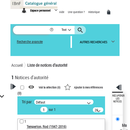
Panneau de gestion des cookies
Espace personnel
Aide
Une question ?
Historique
Tout
Recherche avancée
AUTRES RECHERCHES
Accueil
Liste de notices d’autorité
1
Notices d'autorité
Voir la sélection (
0
)
Ajouter à mes références
(
0
)
VOTRE RECHERCHE
RÉCUPÉRER
LES
Tri par :
Défaut
NOTICES
Recherche avancée dans les
sur 1
notices d’autorité
20
résultats/page
Œuvres liées à l'auteur :
1
Temperton, Rod (1947-2016)
Ma
Temperton, Rod (1947-2016)