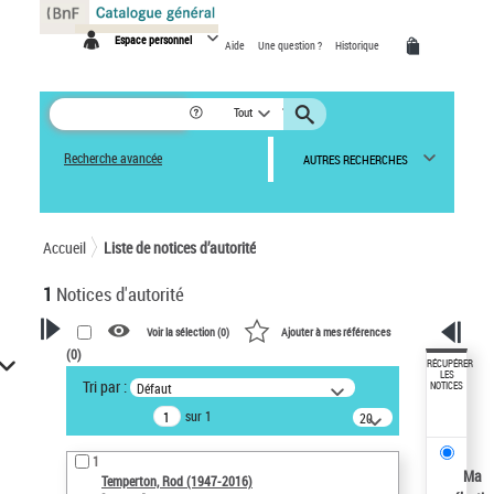
Panneau de gestion des cookies
Espace personnel
Aide
Une question ?
Historique
Tout
Recherche avancée
AUTRES RECHERCHES
Accueil
Liste de notices d’autorité
1
Notices d'autorité
Voir la sélection (
0
)
Ajouter à mes références
(
0
)
VOTRE RECHERCHE
RÉCUPÉRER
LES
Tri par :
Défaut
NOTICES
Recherche avancée dans les
sur 1
notices d’autorité
20
résultats/page
Œuvres liées à l'auteur :
1
Temperton, Rod (1947-2016)
Ma
Temperton, Rod (1947-2016)