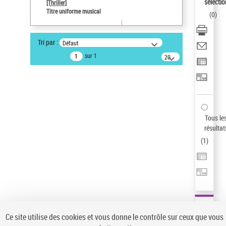
Sauvegarder votre recherche
sélectio
[Thriller]
Titre uniforme musical
(
0
)
AFFINER
Type de notice d'autorité
Tri par :
Défaut
Œuvre
(1)
sur 1
20
résultats/page
Titre uniforme musical
(1)
Statut de la notice d’autorité
Pays
Auteur d’œuvre
Tous le
résultat
(
1
)
Ce site utilise des cookies et vous donne le contrôle sur ceux que vous