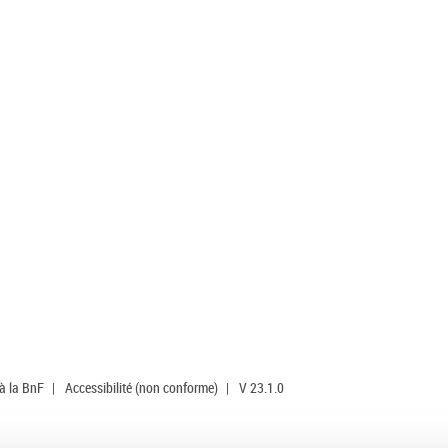
 à la BnF
|
Accessibilité (non conforme)
|
V 23.1.0