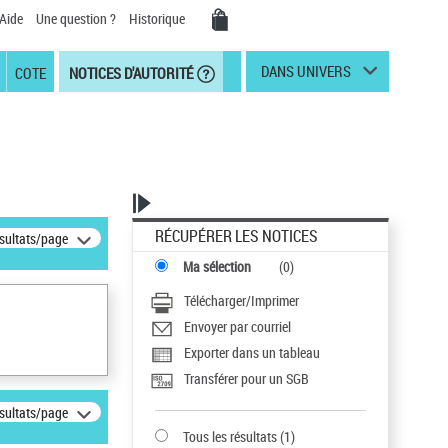
Aide
Une question ?
Historique
DANS UNIVERS
COTE
NOTICES D'AUTORITÉ
RÉCUPÉRER LES NOTICES
ésultats/page
Ma sélection
(
0
)
Télécharger/Imprimer
Envoyer par courriel
Exporter dans un tableau
Transférer pour un SGB
ésultats/page
Tous les résultats
(
1
)