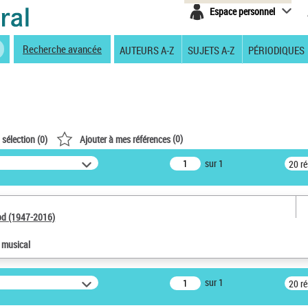
Espace personnel
Recherche avancée
AUTEURS A-Z
SUJETS A-Z
PÉRIODIQUES
(
0
)
 sélection (
0
)
Ajouter à mes références
sur 1
20 r
od (1947-2016)
e musical
sur 1
20 r