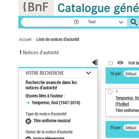
Panneau de gestion des cookies
Tout
Accueil
Liste de notices d’autorité
1
Notices d'autorité
Voir la
VOTRE RECHERCHE
Tri par :
Défaut
Recherche avancée dans les
notices d’autorité
1
Œuvres liées à l'auteur :
Temperton, R
Temperton, Rod (1947-2016)
[Thriller]
Titre uniform
Type de notice d'autorité
Titre uniforme musical
Tri par :
Défaut
Statut de la notice d’autorité
Notice élémentaire