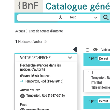
Panneau de gestion des cookies
Tout
Accueil
Liste de notices d’autorité
1
Notices d'autorité
Voir la
VOTRE RECHERCHE
Tri par :
Défaut
Recherche avancée dans les
notices d’autorité
1
Œuvres liées à l'auteur :
Temperton, R
Temperton, Rod (1947-2016)
[Thriller]
Titre uniform
Auteur d’œuvre
Temperton, Rod (1947-2016)
Tri par :
Défaut
Pays
ne s'applique pas