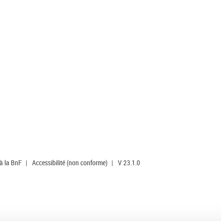
 à la BnF
|
Accessibilité (non conforme)
|
V 23.1.0