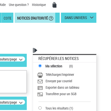
Aide
Une question ?
Historique
DANS UNIVERS
COTE
NOTICES D'AUTORITÉ
RÉCUPÉRER LES NOTICES
ésultats/page
Ma sélection
(
0
)
Télécharger/Imprimer
Envoyer par courriel
Exporter dans un tableau
Transférer pour un SGB
ésultats/page
Tous les résultats
(
1
)