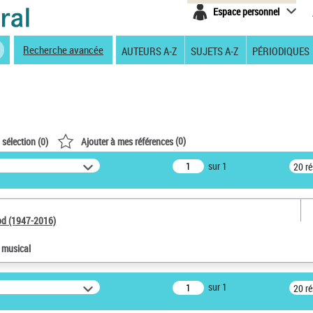
Espace personnel
Recherche avancée
AUTEURS A-Z
SUJETS A-Z
PÉRIODIQUES
(
0
)
 sélection (
0
)
Ajouter à mes références
sur 1
20 r
od (1947-2016)
e musical
sur 1
20 r