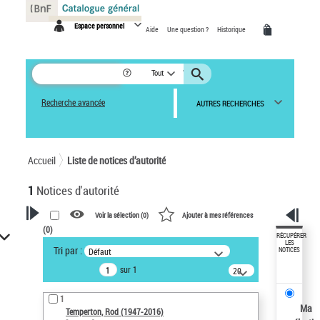
Panneau de gestion des cookies
Espace personnel
Aide
Une question ?
Historique
Tout
Recherche avancée
AUTRES RECHERCHES
Accueil
Liste de notices d’autorité
1
Notices d'autorité
Voir la sélection (
0
)
Ajouter à mes références
(
0
)
VOTRE RECHERCHE
RÉCUPÉRER
LES
Tri par :
Défaut
NOTICES
Recherche avancée dans les
sur 1
notices d’autorité
20
résultats/page
Œuvres liées à l'auteur :
1
Temperton, Rod (1947-2016)
Ma
Temperton, Rod (1947-2016)