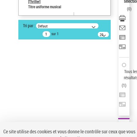
sélectio
[Thriller]
Auteur d’œuvre
Titre uniforme musical
(
0
)
Temperton, Rod (1947-2016)
Sauvegarder votre recherche
Tri par :
Défaut
AFFINER
sur 1
20
résultats/page
Type de notice d'autorité
Œuvre
(1)
Titre uniforme musical
(1)
Statut de la notice d’autorité
Tous le
résultat
Pays
(
1
)
Auteur d’œuvre
Ce site utilise des cookies et vous donne le contrôle sur ceux que vous