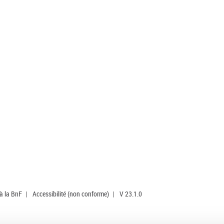
 à la BnF
|
Accessibilité (non conforme)
|
V 23.1.0