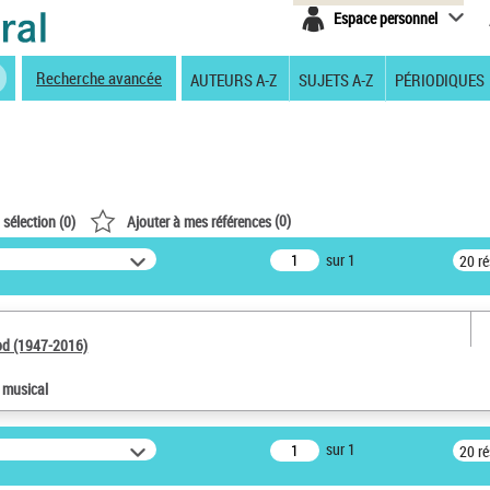
Espace personnel
Recherche avancée
AUTEURS A-Z
SUJETS A-Z
PÉRIODIQUES
(
0
)
 sélection (
0
)
Ajouter à mes références
sur 1
20 r
od (1947-2016)
e musical
sur 1
20 r