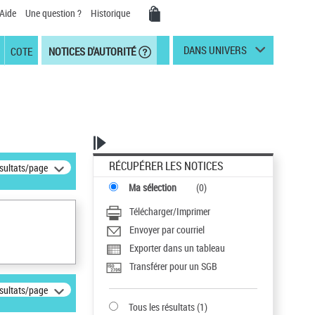
Aide
Une question ?
Historique
DANS UNIVERS
COTE
NOTICES D'AUTORITÉ
RÉCUPÉRER LES NOTICES
ésultats/page
Ma sélection
(
0
)
Télécharger/Imprimer
Envoyer par courriel
Exporter dans un tableau
Transférer pour un SGB
ésultats/page
Tous les résultats
(
1
)