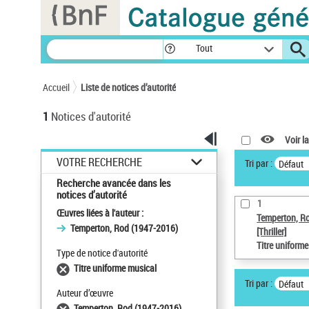
Panneau de gestion des cookies
Tout
Accueil
Liste de notices d’autorité
1
Notices d'autorité
Voir la
VOTRE RECHERCHE
Tri par :
Défaut
Recherche avancée dans les
notices d’autorité
1
Œuvres liées à l'auteur :
Temperton, R
Temperton, Rod (1947-2016)
[Thriller]
Titre uniform
Type de notice d'autorité
Titre uniforme musical
Tri par :
Défaut
Auteur d’œuvre
Temperton, Rod (1947-2016)