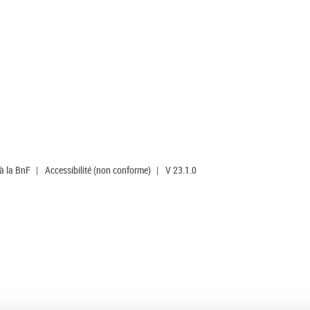
 à la BnF
|
Accessibilité (non conforme)
|
V 23.1.0