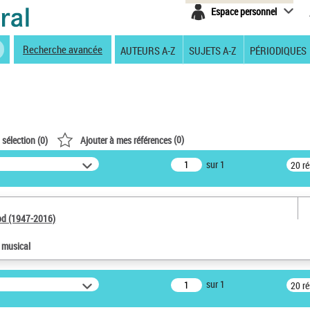
Espace personnel
Recherche avancée
AUTEURS A-Z
SUJETS A-Z
PÉRIODIQUES
(
0
)
 sélection (
0
)
Ajouter à mes références
sur 1
20 r
od (1947-2016)
e musical
sur 1
20 r