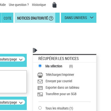
Aide
Une question ?
Historique
DANS UNIVERS
COTE
NOTICES D'AUTORITÉ
RÉCUPÉRER LES NOTICES
ésultats/page
Ma sélection
(
0
)
Télécharger/Imprimer
Envoyer par courriel
Exporter dans un tableau
Transférer pour un SGB
ésultats/page
Tous les résultats
(
1
)