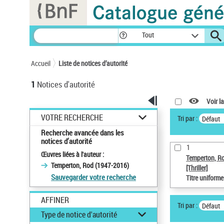
Panneau de gestion des cookies
Tout
Accueil
Liste de notices d’autorité
1
Notices d'autorité
Voir la
VOTRE RECHERCHE
Tri par :
Défaut
Recherche avancée dans les
notices d’autorité
1
Œuvres liées à l'auteur :
Temperton, R
Temperton, Rod (1947-2016)
[Thriller]
Sauvegarder votre recherche
Titre uniform
AFFINER
Tri par :
Défaut
Type de notice d'autorité