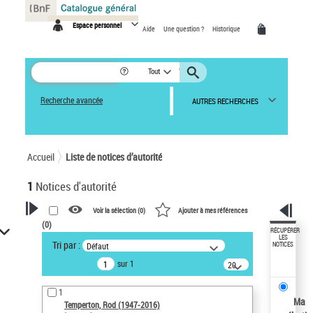
Panneau de gestion des cookies
Espace personnel
Aide
Une question ?
Historique
Tout
Recherche avancée
AUTRES RECHERCHES
Accueil
Liste de notices d’autorité
1
Notices d'autorité
Voir la sélection (
0
)
Ajouter à mes références
(
0
)
VOTRE RECHERCHE
RÉCUPÉRER
LES
Tri par :
Défaut
NOTICES
Recherche avancée dans les
sur 1
notices d’autorité
20
résultats/page
Œuvres liées à l'auteur :
1
Temperton, Rod (1947-2016)
Ma
Temperton, Rod (1947-2016)