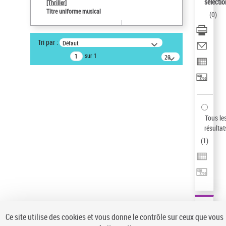
Sauvegarder votre recherche
sélectio
[Thriller]
Titre uniforme musical
(
0
)
AFFINER
Type de notice d'autorité
Tri par :
Défaut
Œuvre
(1)
sur 1
20
résultats/page
Titre uniforme musical
(1)
Statut de la notice d’autorité
Pays
Auteur d’œuvre
Tous le
résultat
(
1
)
Ce site utilise des cookies et vous donne le contrôle sur ceux que vous